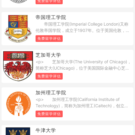
免费留学评估
这里走出了8位美利坚合众国总统，133位诺贝尔奖
得主(世界第一) 、18位菲尔兹奖得主(世界第一) 、
帝国理工学院
13位图灵奖得主(世界第四)曾在此工作或学习，其在
帝国理工学院(Imperial College London)又称
文学、医学、法学、商学等多个领域拥有崇高的学
伦敦帝国学院，成立于1907年。位于英国伦敦，是
术地位及广泛的影响力，被公认为是当今世界高等
一所世界专攻理工，医学和商学的研究型大学，在
教育机构之一。</p>
免费留学评估
世界学术界有着极高的声望。<br /> 帝国理工
是英国罗素大学集团成员，又与剑桥大学、牛津大
芝加哥大学
学、伦敦大学学院、伦敦政治经济学院并称为G5精
<p> 芝加哥大学(The University of Chicago)，
英大学，研究水平被公认为英国大学的五强之列，
简称芝大(UChicago)，位于美国国际金融中心芝加
尤其以工程专业而著名。在帝国的相关人物中，共
哥，是世界著名私立研究型大学、常年位列各个大
有14位诺贝尔奖获得者和2位菲尔兹奖获得者。<br
免费留学评估
学排行榜世界前十。这里诞生了芝加哥经济学派
/> 帝国理工于1907年由维多利亚女王和阿尔伯
(Chicago School of Economics)等以人文社科为主
特亲王1845建立的皇家科学院，大英帝国研究院，
加州理工学院
的众多芝加哥学派，走出了世界超过35%的诺贝尔
皇家矿业学院和伦敦基蒂戈蒂学院合并组成。校区
<p> 加州理工学院(California Institute of
经济学奖得主，是世界经济学、法学、社会学等最
位于伦敦著名的富人区-南肯星顿，与著名的海德公
Technology)，简称为加州理工(Caltech)，创立于
重要的研究教学中心之一。而从曼哈顿计划开始大
园、肯辛顿宫(威廉王子与凯特王妃住处)仅咫尺之
1891年，位于美国加利福尼亚州洛杉矶东北郊的帕
批科学家汇集于此，在原子能之父费米的领导下建
遥。<br /> 在2017-2018 QS世界大学排名中名
免费留学评估
萨迪纳市(Pasadena)，是世界著名私立研究型大
立了世界上第一台核反应堆(芝加哥一号堆，
列第8位 ，英国第4位;在2016-2017泰晤士高等教
学，是公认最为典型的精英学府之一。加州理工在
Chicago Pile 1) 、成功开启人类原子能时代 ，并创
育世界大学排名中名列第8位，英国第3位;在2016-
牛津大学
世界科技界久负盛名，其优势学科包括基础理科的
立了美国第一所国家实验室阿贡国家实验室和之后
2017世界大学学术排名中位列第22位 ，英国第4位;