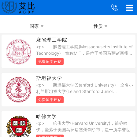
国家
性质
麻省理工学院
<p> 麻省理工学院(Massachusetts Institute of
Technology)，简称MIT，是位于美国马萨诸塞州剑
桥市的一所世界研究型私立大学。麻省理工学院无
免费留学评估
论在美国还是全世界都有非常重要的影响力，培养
了众多对世界产生影响的人士，是全球高科技和高
斯坦福大学
等研究的先导力量。</p><p> 经过麻省理工学
<p> 斯坦福大学(Stanford University)，全名小
院几代人坚持不懈地努力奋斗，时至今日，但凡有
利兰斯坦福大学(Leland Stanford Junior
人提起世界理工大学之最，人人皆首推麻省理工学
University)，简称斯坦福(Stanford)，位于美国加州
院。麻省理工已成为世界各地莘莘学子心向神往的
免费留学评估
旧金山湾区南部的帕罗奥多市(Palo Alto)境内 ，临
科学圣殿在国际自然科学及工程学领域亦享有极佳
近世界著名高科技园区硅谷，是世界著名私立研究
的声誉，其管理学、经济学、哲学、政治学、语言
哈佛大学
型大学。斯坦福大学占地约33平方公里(8180英亩)
学等人文社科也同样优秀 。</p>
<p> 哈佛大学(Harvard University)，简称哈
，是美国占地面积第六大的大学。</p>
佛，坐落于美国马萨诸塞州剑桥市，是一所享誉世
界的私立研究型大学，是著名的常春藤盟校成员。