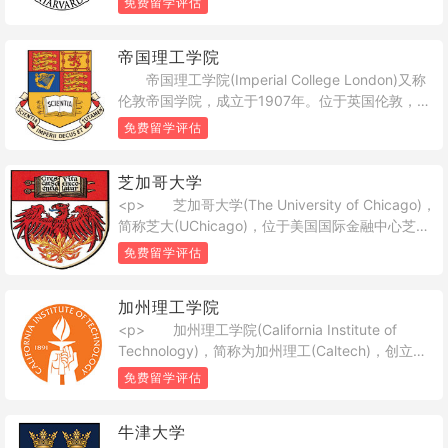
免费留学评估
这里走出了8位美利坚合众国总统，133位诺贝尔奖
得主(世界第一) 、18位菲尔兹奖得主(世界第一) 、
帝国理工学院
13位图灵奖得主(世界第四)曾在此工作或学习，其在
帝国理工学院(Imperial College London)又称
文学、医学、法学、商学等多个领域拥有崇高的学
伦敦帝国学院，成立于1907年。位于英国伦敦，是
术地位及广泛的影响力，被公认为是当今世界高等
一所世界专攻理工，医学和商学的研究型大学，在
教育机构之一。</p>
免费留学评估
世界学术界有着极高的声望。<br /> 帝国理工
是英国罗素大学集团成员，又与剑桥大学、牛津大
芝加哥大学
学、伦敦大学学院、伦敦政治经济学院并称为G5精
<p> 芝加哥大学(The University of Chicago)，
英大学，研究水平被公认为英国大学的五强之列，
简称芝大(UChicago)，位于美国国际金融中心芝加
尤其以工程专业而著名。在帝国的相关人物中，共
哥，是世界著名私立研究型大学、常年位列各个大
有14位诺贝尔奖获得者和2位菲尔兹奖获得者。<br
免费留学评估
学排行榜世界前十。这里诞生了芝加哥经济学派
/> 帝国理工于1907年由维多利亚女王和阿尔伯
(Chicago School of Economics)等以人文社科为主
特亲王1845建立的皇家科学院，大英帝国研究院，
加州理工学院
的众多芝加哥学派，走出了世界超过35%的诺贝尔
皇家矿业学院和伦敦基蒂戈蒂学院合并组成。校区
<p> 加州理工学院(California Institute of
经济学奖得主，是世界经济学、法学、社会学等最
位于伦敦著名的富人区-南肯星顿，与著名的海德公
Technology)，简称为加州理工(Caltech)，创立于
重要的研究教学中心之一。而从曼哈顿计划开始大
园、肯辛顿宫(威廉王子与凯特王妃住处)仅咫尺之
1891年，位于美国加利福尼亚州洛杉矶东北郊的帕
批科学家汇集于此，在原子能之父费米的领导下建
遥。<br /> 在2017-2018 QS世界大学排名中名
免费留学评估
萨迪纳市(Pasadena)，是世界著名私立研究型大
立了世界上第一台核反应堆(芝加哥一号堆，
列第8位 ，英国第4位;在2016-2017泰晤士高等教
学，是公认最为典型的精英学府之一。加州理工在
Chicago Pile 1) 、成功开启人类原子能时代 ，并创
育世界大学排名中名列第8位，英国第3位;在2016-
牛津大学
世界科技界久负盛名，其优势学科包括基础理科的
立了美国第一所国家实验室阿贡国家实验室和之后
2017世界大学学术排名中位列第22位 ，英国第4位;