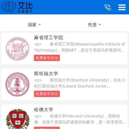
国家
性质
麻省理工学院
<p> 麻省理工学院(Massachusetts Institute of
Technology)，简称MIT，是位于美国马萨诸塞州剑
桥市的一所世界研究型私立大学。麻省理工学院无
免费留学评估
论在美国还是全世界都有非常重要的影响力，培养
了众多对世界产生影响的人士，是全球高科技和高
斯坦福大学
等研究的先导力量。</p><p> 经过麻省理工学
<p> 斯坦福大学(Stanford University)，全名小
院几代人坚持不懈地努力奋斗，时至今日，但凡有
利兰斯坦福大学(Leland Stanford Junior
人提起世界理工大学之最，人人皆首推麻省理工学
University)，简称斯坦福(Stanford)，位于美国加州
院。麻省理工已成为世界各地莘莘学子心向神往的
免费留学评估
旧金山湾区南部的帕罗奥多市(Palo Alto)境内 ，临
科学圣殿在国际自然科学及工程学领域亦享有极佳
近世界著名高科技园区硅谷，是世界著名私立研究
的声誉，其管理学、经济学、哲学、政治学、语言
哈佛大学
型大学。斯坦福大学占地约33平方公里(8180英亩)
学等人文社科也同样优秀 。</p>
<p> 哈佛大学(Harvard University)，简称哈
，是美国占地面积第六大的大学。</p>
佛，坐落于美国马萨诸塞州剑桥市，是一所享誉世
界的私立研究型大学，是著名的常春藤盟校成员。