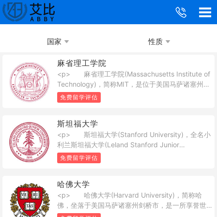
国家
性质
麻省理工学院
<p> 麻省理工学院(Massachusetts Institute of
Technology)，简称MIT，是位于美国马萨诸塞州剑
桥市的一所世界研究型私立大学。麻省理工学院无
免费留学评估
论在美国还是全世界都有非常重要的影响力，培养
了众多对世界产生影响的人士，是全球高科技和高
斯坦福大学
等研究的先导力量。</p><p> 经过麻省理工学
<p> 斯坦福大学(Stanford University)，全名小
院几代人坚持不懈地努力奋斗，时至今日，但凡有
利兰斯坦福大学(Leland Stanford Junior
人提起世界理工大学之最，人人皆首推麻省理工学
University)，简称斯坦福(Stanford)，位于美国加州
院。麻省理工已成为世界各地莘莘学子心向神往的
免费留学评估
旧金山湾区南部的帕罗奥多市(Palo Alto)境内 ，临
科学圣殿在国际自然科学及工程学领域亦享有极佳
近世界著名高科技园区硅谷，是世界著名私立研究
的声誉，其管理学、经济学、哲学、政治学、语言
哈佛大学
型大学。斯坦福大学占地约33平方公里(8180英亩)
学等人文社科也同样优秀 。</p>
<p> 哈佛大学(Harvard University)，简称哈
，是美国占地面积第六大的大学。</p>
佛，坐落于美国马萨诸塞州剑桥市，是一所享誉世
界的私立研究型大学，是著名的常春藤盟校成员。