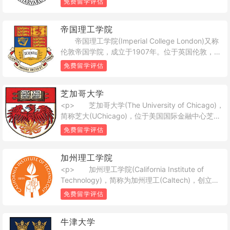
免费留学评估
这里走出了8位美利坚合众国总统，133位诺贝尔奖
得主(世界第一) 、18位菲尔兹奖得主(世界第一) 、
帝国理工学院
13位图灵奖得主(世界第四)曾在此工作或学习，其在
帝国理工学院(Imperial College London)又称
文学、医学、法学、商学等多个领域拥有崇高的学
伦敦帝国学院，成立于1907年。位于英国伦敦，是
术地位及广泛的影响力，被公认为是当今世界高等
一所世界专攻理工，医学和商学的研究型大学，在
教育机构之一。</p>
免费留学评估
世界学术界有着极高的声望。<br /> 帝国理工
是英国罗素大学集团成员，又与剑桥大学、牛津大
芝加哥大学
学、伦敦大学学院、伦敦政治经济学院并称为G5精
<p> 芝加哥大学(The University of Chicago)，
英大学，研究水平被公认为英国大学的五强之列，
简称芝大(UChicago)，位于美国国际金融中心芝加
尤其以工程专业而著名。在帝国的相关人物中，共
哥，是世界著名私立研究型大学、常年位列各个大
有14位诺贝尔奖获得者和2位菲尔兹奖获得者。<br
免费留学评估
学排行榜世界前十。这里诞生了芝加哥经济学派
/> 帝国理工于1907年由维多利亚女王和阿尔伯
(Chicago School of Economics)等以人文社科为主
特亲王1845建立的皇家科学院，大英帝国研究院，
加州理工学院
的众多芝加哥学派，走出了世界超过35%的诺贝尔
皇家矿业学院和伦敦基蒂戈蒂学院合并组成。校区
<p> 加州理工学院(California Institute of
经济学奖得主，是世界经济学、法学、社会学等最
位于伦敦著名的富人区-南肯星顿，与著名的海德公
Technology)，简称为加州理工(Caltech)，创立于
重要的研究教学中心之一。而从曼哈顿计划开始大
园、肯辛顿宫(威廉王子与凯特王妃住处)仅咫尺之
1891年，位于美国加利福尼亚州洛杉矶东北郊的帕
批科学家汇集于此，在原子能之父费米的领导下建
遥。<br /> 在2017-2018 QS世界大学排名中名
免费留学评估
萨迪纳市(Pasadena)，是世界著名私立研究型大
立了世界上第一台核反应堆(芝加哥一号堆，
列第8位 ，英国第4位;在2016-2017泰晤士高等教
学，是公认最为典型的精英学府之一。加州理工在
Chicago Pile 1) 、成功开启人类原子能时代 ，并创
育世界大学排名中名列第8位，英国第3位;在2016-
牛津大学
世界科技界久负盛名，其优势学科包括基础理科的
立了美国第一所国家实验室阿贡国家实验室和之后
2017世界大学学术排名中位列第22位 ，英国第4位;